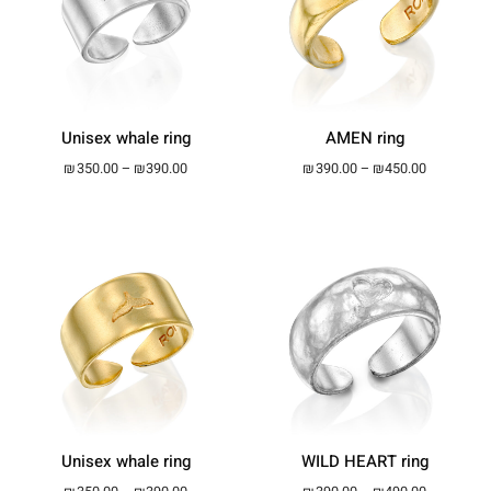
Unisex whale ring
AMEN ring
Price range: ₪350.00 through ₪390.00
Price ran
₪
350.00
–
₪
390.00
₪
390.00
–
₪
450.00
Unisex whale ring
WILD HEART ring
Price range: ₪350.00 through ₪390.00
Price ran