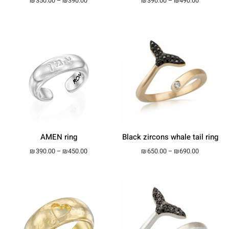
₪
350.00
–
₪
390.00
₪
390.00
–
₪
490.00
AMEN ring
Black zircons whale tail ring
Price range: ₪390.00 through ₪450.00
Price ran
₪
390.00
–
₪
450.00
₪
650.00
–
₪
690.00