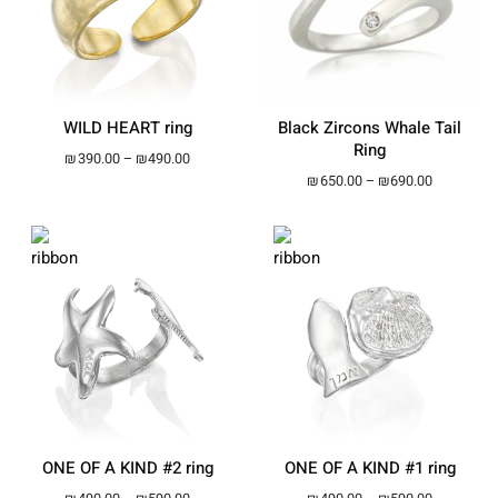
WILD HEART ring
Black Zircons Whale Tail
Ring
Price range: ₪390.00 through ₪490.00
₪
390.00
–
₪
490.00
Price ran
₪
650.00
–
₪
690.00
ONE OF A KIND #2 ring
ONE OF A KIND #1 ring
Price range: ₪490.00 through ₪590.00
Price ran