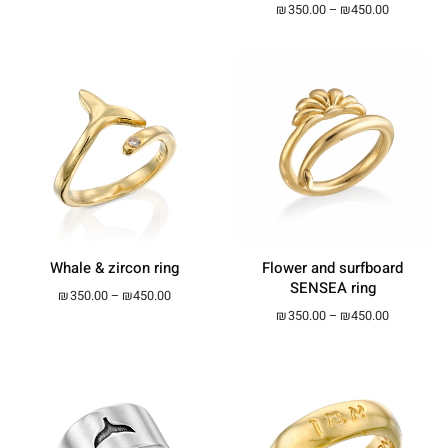
Price ran
₪
350.00
–
₪
450.00
Whale & zircon ring
Flower and surfboard
SENSEA ring
Price range: ₪350.00 through ₪450.00
₪
350.00
–
₪
450.00
Price ran
₪
350.00
–
₪
450.00