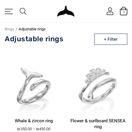
0
Rings
/
Adjustable rings
Adjustable rings
Filter
Whale & zircon ring
Flower & surfboard SENSEA
ring
Price range: ₪350.00 through ₪450.00
₪
350.00
–
₪
450.00