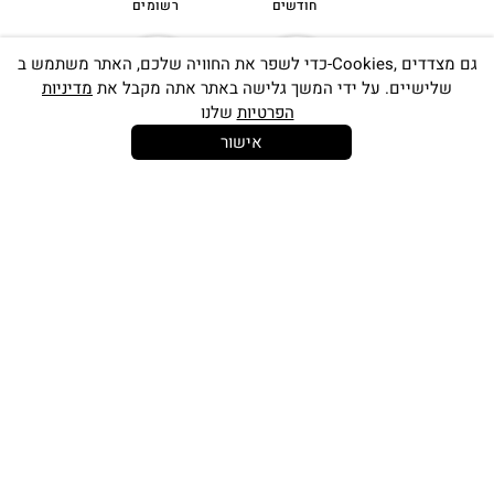
חודשים
רשומים
כדי לשפר את החוויה שלכם, האתר משתמש ב-Cookies, גם מצדדים
שלישיים. על ידי המשך גלישה באתר אתה מקבל את
מדיניות
הפרטיות
שלנו
אישור
14 יום
קנייה מאובטחת
להחלפות
שירות לקוחות
משלוח חינם
אישי
בקנייה מעל
350 ש"ח