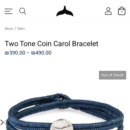
0
More
/
Men
Two Tone Coin Carol Bracelet
Price
₪
390.00
–
₪
490.00
range:
₪390.00
Out of Stock
through
₪490.00