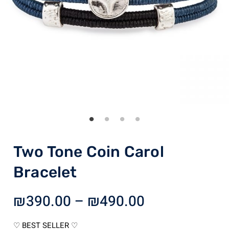
Two Tone Coin Carol
Bracelet
Price
₪
390.00
–
₪
490.00
range:
₪390.00
♡ BEST SELLER ♡