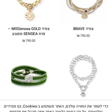
צמיד BRAVE
צמיד MISSensea GOLD –
פרח SENSEA מוטבע
₪
790.00
₪
790.00
צמיד MISSensea – יאנג
צמיד Sense of ARIA
כדי לשפר את החוויה שלכם, האתר משתמש ב-Cookies, גם מצדדים
שלישיים. על ידי המשך גלישה באתר אתה מקבל את
מדיניות
טווח מחירים: ⁦₪570.00⁩ עד ⁦00