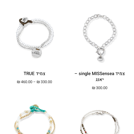
צמיד single MISSensea –
צמיד TRUE
יאנג
טווח מחירים: ⁦₪330.00⁩ עד ⁦00
₪
460.00
–
₪
330.00
₪
300.00