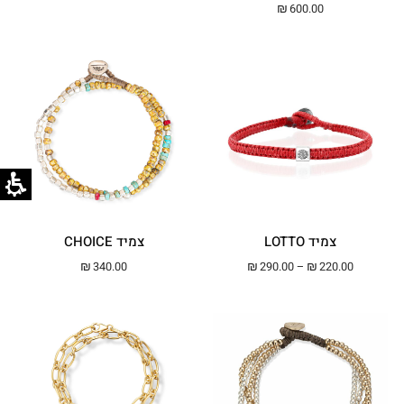
₪
600.00
צמיד LOTTO
צמיד CHOICE
טווח מחירים: ⁦₪220.00⁩ עד ⁦₪290.00⁩
₪
340.00
₪
290.00
–
₪
220.00