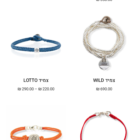
צמיד WILD
צמיד LOTTO
טווח מחירים: ⁦₪220.00⁩ עד ⁦00
₪
290.00
–
₪
220.00
₪
690.00