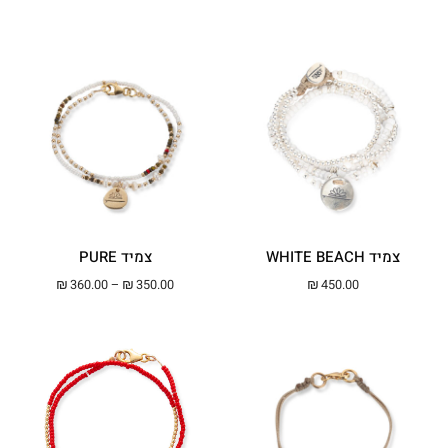
צמיד WHITE BEACH
צמיד PURE
טווח מחירים: ⁦₪350.00⁩ עד ⁦00
₪
360.00
–
₪
350.00
₪
450.00