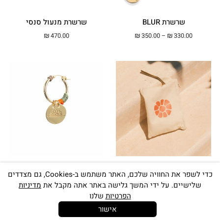
שרשרת BLUR
שרשרת מנעול סנסי
טווח מחירים: ⁦₪330.00⁩ עד ⁦₪350.00⁩
₪
470.00
₪
350.00
–
₪
330.00
Mini Mate
עגיל חישוק בינוני פרח
כדי לשפר את החוויה שלכם, האתר משתמש ב-Cookies, גם מצדדים
SENSEA
₪
89.00
שלישיים. על ידי המשך גלישה באתר אתה מקבל את
מדיניות
טווח מחירים: ⁦₪190.00⁩ עד ⁦00
₪
220.00
–
₪
190.00
הפרטיות
שלנו
אישור