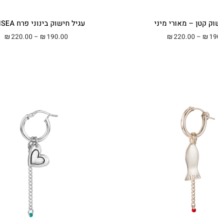
וק קטן – מאורי מיני
עגיל חישוק בינוני פרח SENSEA
טווח מחירים: ⁦₪190.00⁩ עד ⁦₪220.00⁩
טווח 
220.00
–
190.00
220.00
–
19
₪
₪
₪
₪