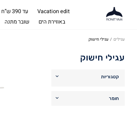
Vacation edit
עד 390 ש”ח
באווירת הים
שובר מתנה
עגילים
/
עגילי חישוק
עגילי חישוק
קטגוריות
עגילים
חומר
עגילים צמודים
כסף סטרלינג 925
(36)
עגילי חישוק
ציפוי זהב 14 קאראט
(36)