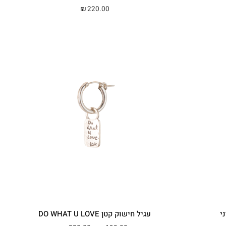
מחירים: ⁦₪190.00⁩ עד ⁦₪220.00⁩
220.00
₪
י
עגיל חישוק קטן DO WHAT U LOVE