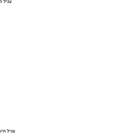
עגיל ח
עגיל חיש