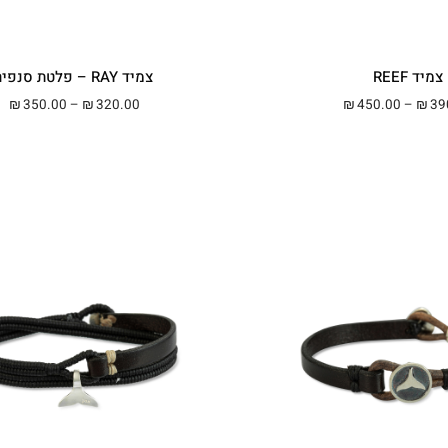
צמיד REEF
צמיד RAY – פלטת סנפיר
טווח מחירים: ⁦₪390.00⁩ עד ⁦₪450.00⁩
טווח 
350.00
–
320.00
450.00
–
39
₪
₪
₪
₪