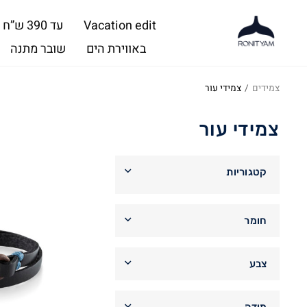
Vacation edit
עד 390 ש”ח
באווירת הים
שובר מתנה
צמידים
/
צמידי עור
צמידי עור
קטגוריות
צמידים
חומר
צמידי סנפיר
כסף סטרלינג 925
(13)
צמידי Pura Vida
צבע
ציפוי זהב 14 קאראט
(13)
צמידי כסף
שחור
(8)
צמידי MISS