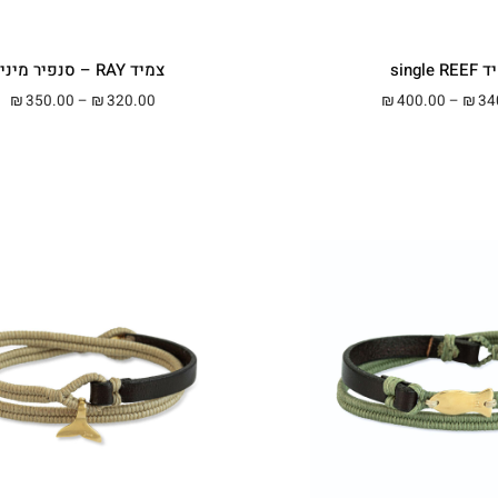
single R
צמיד RAY – סנפיר מיני
טווח מחירים: ⁦₪340.00⁩ עד ⁦₪400.00⁩
טווח 
350.00
–
320.00
400.00
–
34
₪
₪
₪
₪