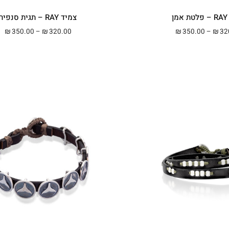
ן
צמיד RAY – תגית סנפיר
טווח מחירים: ⁦₪320.00⁩ עד ⁦₪350.00⁩
טווח 
350.00
–
320.00
350.00
–
32
₪
₪
₪
₪