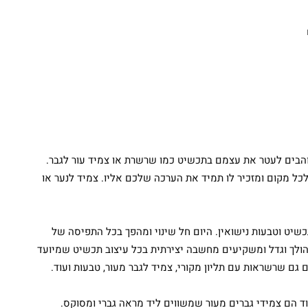
טווח מחירים: ⁦₪1,200.00⁩ עד ⁦₪1,500.00⁩
והבים לעטר את עצמם בתכשיט כמו שרשרת או צמיד עור לגבר.
כל מקום ומזכיר לו תמיד את הערכה שלכם אליו. צמיד לנער או
תכשיט וטבעות נישואין. היום חל שינוי ומהפך בכל התפיסה של
ולך וגדל ומשקיעים מחשבה יצירתית בכל עיצוב תכשיט שמיועד
ם גם שרשראות עם תליון מקורי, צמיד לגבר מעור, טבעות ועוד.
וד הם צמידי גברים מעור שמשווים ליד מראה גברי ומסוקס.