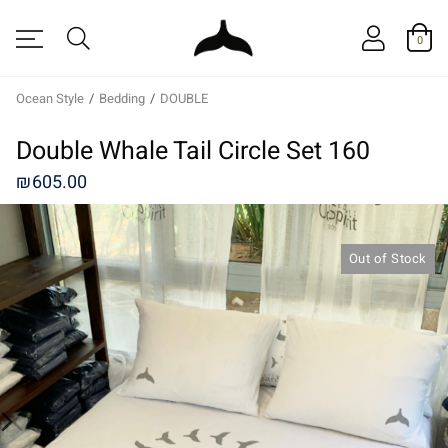
0
Ocean Style
/
Bedding
/
DOUBLE
Double Whale Tail Circle Set 160
₪
605.00
Out of Stock