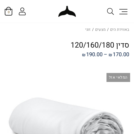
0
באווירת הים
/
מצעים
/
זוגי
סדין 120/160/180
טווח
190.00
–
170.00
₪
₪
מחירים:
המלאי אזל
עד