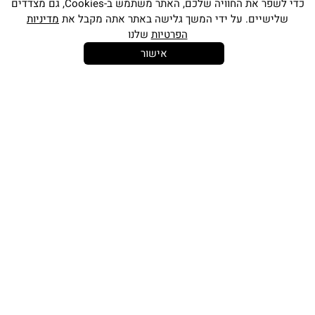
כדי לשפר את החוויה שלכם, האתר משתמש ב-Cookies, גם מצדדים
שלישיים. על ידי המשך גלישה באתר אתה מקבל את
מדיניות
הפרטיות
שלנו
אישור
14 יום
משלוח חינם
שירות לקוחות
להחלפות
בקנייה מעל
אישי
350 ש"ח
כתובתינו החדשה: קמפוס וויקס, תל-אביב.
בWAZE: רונית ים
וואטסאפ שירות לקוחות 055-9935725
טלפון שירות לקוחות
03-7704747
זמין בימים ראשון עד חמישי