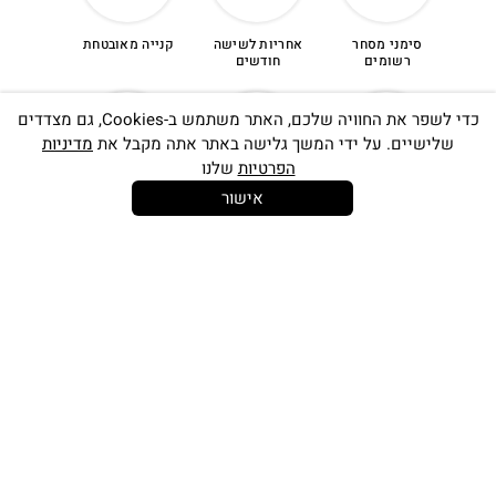
סימני מסחר
אחריות לשישה
קנייה מאובטחת
רשומים
חודשים
כדי לשפר את החוויה שלכם, האתר משתמש ב-Cookies, גם מצדדים
שלישיים. על ידי המשך גלישה באתר אתה מקבל את
מדיניות
הפרטיות
שלנו
אישור
14 יום
משלוח חינם
שירות לקוחות
להחלפות
בקנייה מעל
אישי
350 ש"ח
כתובתינו החדשה: קמפוס וויקס, תל-אביב.
בWAZE: רונית ים