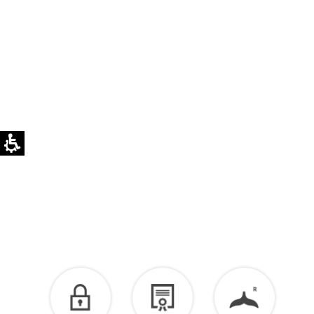
לא ניתן להחליף או להחזיר פריטים בהתאמה אישית.
ניתן לרכוש באתר
מטלית לניקוי לכסף >>
לזיכוי כספי – יש ליצור קשר מיד עם קבלת המשלוח
בוואטסאפ שירות לקוחות 055-9935725.
הזיכוי יינתן עם קבלת הפריט חזרה בסטודיו.
לפרטים נוספים >