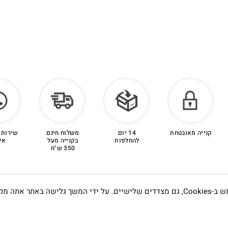
קנייה מאובטחת
14 יום
משלוח חינם
שירות 
להחלפות
בקנייה מעל
אי
350 ש"ח
אתה מקבל את
תדעו…
הסטודיו