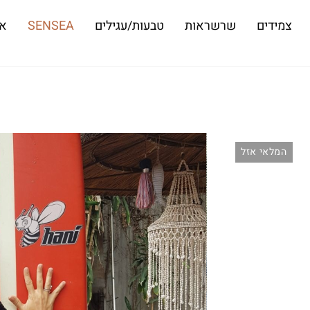
צמידים
שרשראות
טבעות/עגילים
SENSEA
או
המלאי אזל