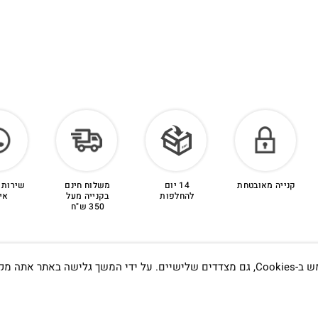
קנייה מאובטחת
14 יום
משלוח חינם
שירות 
להחלפות
בקנייה מעל
אי
350 ש"ח
אתה מקבל את
תדעו…
הסטודיו