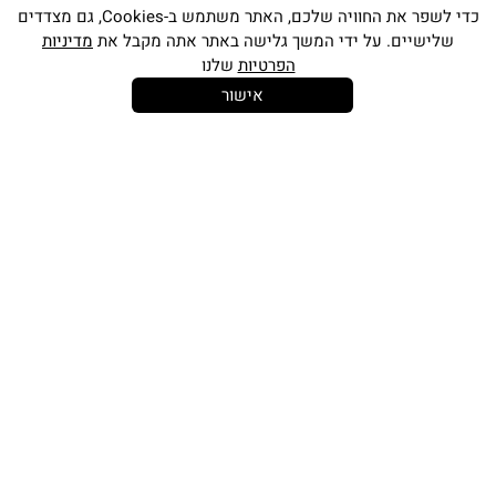
כדי לשפר את החוויה שלכם, האתר משתמש ב-Cookies, גם מצדדים
שלישיים. על ידי המשך גלישה באתר אתה מקבל את
מדיניות
הפרטיות
שלנו
אישור
14 יום
משלוח חינם
שירות לקוחות
להחלפות
בקנייה מעל
אישי
350 ש"ח
כתובתינו החדשה: קמפוס וויקס, תל-אביב.
בWAZE: רונית ים
וואטסאפ שירות לקוחות 055-9935725
טלפון שירות לקוחות
03-7704747