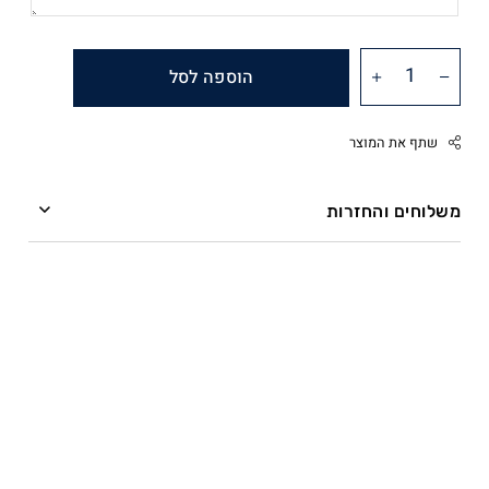
הוספה לסל
שתף את המוצר
משלוחים והחזרות
משלוחים
Facebook
Twitter
ההזמנה מועברת אל חברת השליחים תוך שלושה ימי
Google
עסקים.
Pinterest
Whatsapp
שליח עד הבית – חברת השליחים מתחייבת למסירה תוך
ארבעה ימי עסקים (משלוח ליישובים מרוחקים עשוי
להתארך).