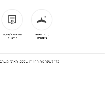
הזיכוי יינתן עם קבלת הפריט חזרה בסטודיו.
לפרטים נוספים >
סימני מסחר
אחריות לשישה
רשומים
חודשים
כדי לשפר את החוויה שלכם, האתר משתמש ב-Cookies, גם מצדדים שלישיים. על ידי המשך גלישה באתר 
חשוב לי ש
אודות
כתובתינו החדשה: קמפוס וויקס,
תל-אביב.
החשבון שלי
בWAZE: רונית ים