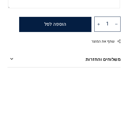
הוספה לסל
שתף את המוצר
משלוחים והחזרות
משלוחים
Facebook
Twitter
ההזמנה מועברת אל חברת השליחים תוך שלושה ימי
Google
עסקים.
Pinterest
Whatsapp
שליח עד הבית – חברת השליחים מתחייבת למסירה תוך
ארבעה ימי עסקים (משלוח ליישובים מרוחקים עשוי
להתארך).