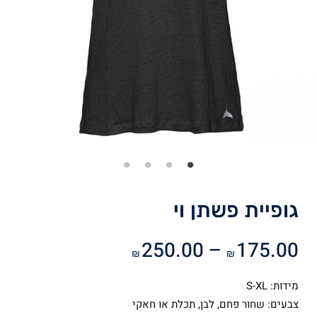
גופיית פשתן וי
טווח
250.00
–
175.00
₪
₪
מחירים:
מידות: S-XL
עד
צבעים: שחור פחם, לבן, תכלת או חאקי