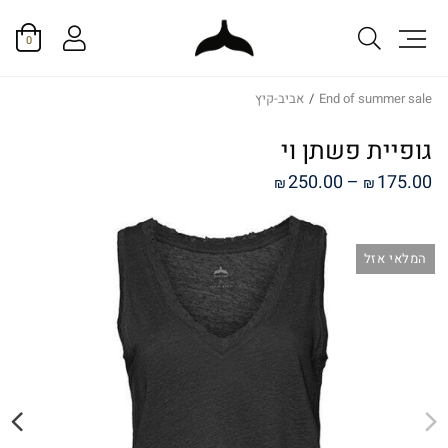
0
End of summer sale
/
אביב-קיץ
גופיית פשתן וי
טווח
250.00
–
175.00
₪
₪
מחירים:
המלאי אזל
עד