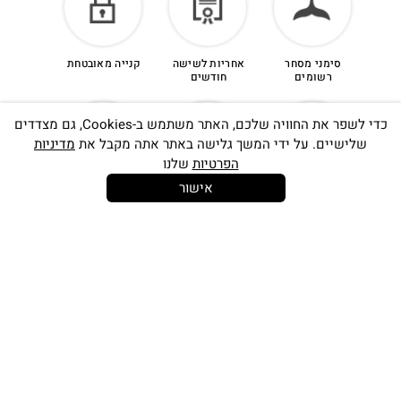
סימני מסחר
אחריות לשישה
קנייה מאובטחת
רשומים
חודשים
כדי לשפר את החוויה שלכם, האתר משתמש ב-Cookies, גם מצדדים
שלישיים. על ידי המשך גלישה באתר אתה מקבל את
מדיניות
הפרטיות
שלנו
אישור
14 יום
משלוח חינם
שירות לקוחות
להחלפות
בקנייה מעל
אישי
350 ש"ח
כתובתינו החדשה: קמפוס וויקס, תל-אביב.