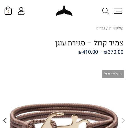
0
קולקציות
/
גברים
צמיד קרול – סגירת עוגן
טווח
410.00
–
370.00
₪
₪
מחירים:
המלאי אזל
עד