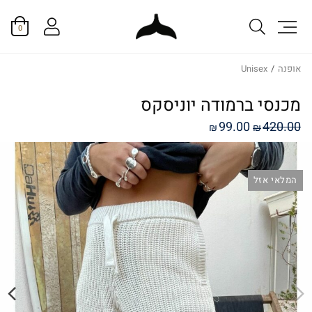
0
אופנה
/
Unisex
מכנסי ברמודה יוניסקס
המחיר
המחיר
99.00
420.00
₪
₪
המקורי
הנוכחי
היה:
הוא:
המלאי אזל
₪99.00.
₪420.00.