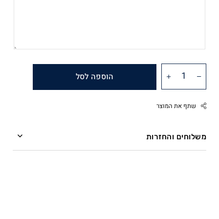
הוספה לסל
שתף את המוצר
משלוחים והחזרות
משלוחים
Facebook
Twitter
ההזמנה מועברת אל חברת השליחים תוך שלושה ימי
Google
עסקים.
Pinterest
Whatsapp