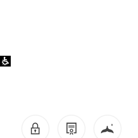
לזיכוי כספי – יש ליצור קשר מיד עם קבלת המשלוח
בוואטסאפ שירות לקוחות 055-9935725.
הזיכוי יינתן עם קבלת הפריט חזרה בסטודיו.
לפרטים נוספים >