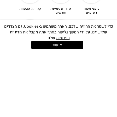
סימני מסחר
אחריות לשישה
קנייה מאובטחת
רשומים
חודשים
כדי לשפר את החוויה שלכם, האתר משתמש ב-Cookies, גם מצדדים
שלישיים. על ידי המשך גלישה באתר אתה מקבל את
מדיניות
הפרטיות
שלנו
אישור
14 יום
משלוח חינם
שירות לקוחות
להחלפות
בקנייה מעל
אישי
350 ש"ח
כתובתינו החדשה: קמפוס וויקס, תל-אביב.
בWAZE: רונית ים