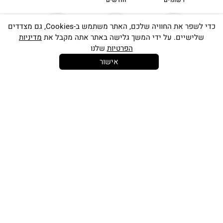
רשומים
חודשים
כדי לשפר את החוויה שלכם, האתר משתמש ב-Cookies, גם מצדדים
שלישיים. על ידי המשך גלישה באתר אתה מקבל את
מדיניות
הפרטיות
שלנו
אישור
14 יום
משלוח חינם
שירות לקוחות
להחלפות
בקנייה מעל
אישי
350 ש"ח
כתובתינו החדשה: קמפוס וויקס, תל-אביב.
בWAZE: רונית ים
וואטסאפ שירות לקוחות 055-9935725