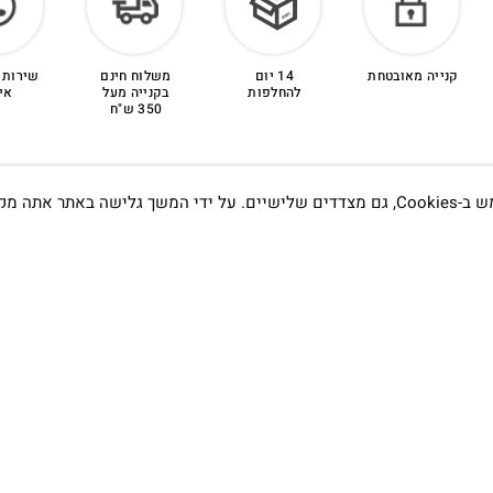
קנייה מאובטחת
14 יום
משלוח חינם
שירות 
להחלפות
בקנייה מעל
אי
350 ש"ח
אתה מקבל את
תדעו…
הסטודיו
קמפוס וויקס, תל-אביב.
בWAZE: רונית ים
שעות פתיחה :
א׳-ה׳ 09:00- 20:00
שישי 9:00-15:00