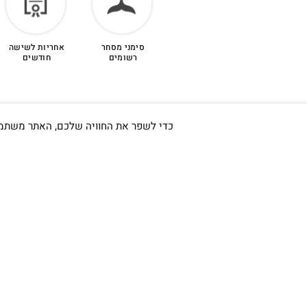
סימני מסחר
אחריות לשישה
רשומים
חודשים
כדי לשפר את החוויה שלכם, האתר משתמש ב-Cookies, גם מצדדים שלישיים. על ידי המשך גלישה באתר 
חשוב לי ש
אודות
כתובתינו החדשה: קמפוס וויקס,
תל-אביב.
החשבון שלי
בWAZE: רונית ים
צור קשר
בלוג
וואטסאפ שירות לקוחות 055-