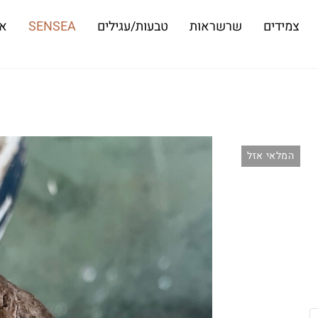
צמידים
שרשראות
טבעות/עגילים
SENSEA
או
המלאי אזל