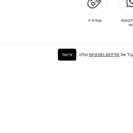
לקוחות
עבודת יד
שי
מדיניות הפרטיות
שלנו
אישור
Get on the list ➼