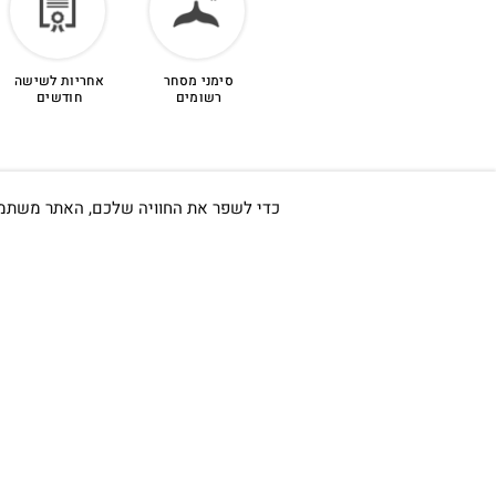
סימני מסחר
אחריות לשישה
רשומים
חודשים
כדי לשפר את החוויה שלכם, האתר משתמש ב-Cookies, גם מצדדים שלישיים. על ידי המשך גלישה באתר 
חשוב לי ש
אודות
כתובתינו החדשה: קמפוס וויקס,
תל-אביב.
החשבון שלי
בWAZE: רונית ים
צור קשר
בלוג
וואטסאפ שירות לקוחות 055-