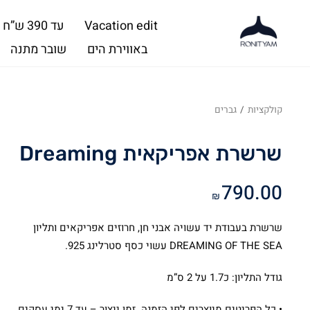
Vacation edit
עד 390 ש”ח
באווירת הים
שובר מתנה
קולקציות
/
גברים
שרשרת אפריקאית Dreaming
790.00
₪
שרשרת בעבודת יד עשויה אבני חן, חרוזים אפריקאים ותליון
DREAMING OF THE SEA עשוי כסף סטרלינג 925.
גודל התליון: כ1.7 על 2 ס”מ
• כל הפריטים מיוצרים לפי הזמנה. זמן ייצור – עד 7 ימי עסקים.