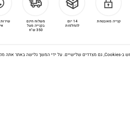
קנייה מאובטחת
14 יום
משלוח חינם
שירות 
להחלפות
בקנייה מעל
אי
350 ש"ח
אתה מקבל את
תדעו…
הסטודיו
קמפוס וויקס, תל-אביב.
בWAZE: רונית ים
שעות פתיחה :
א׳-ה׳ 09:00- 20:00
שישי 9:00-15:00