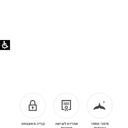
לזיכוי כספי – יש ליצור קשר מיד עם קבלת המשלוח
בוואטסאפ שירות לקוחות 055-9935725.
הזיכוי יינתן עם קבלת הפריט חזרה בסטודיו.
לפרטים נוספים >
סימני מסחר
אחריות לשישה
קנייה מאובטחת