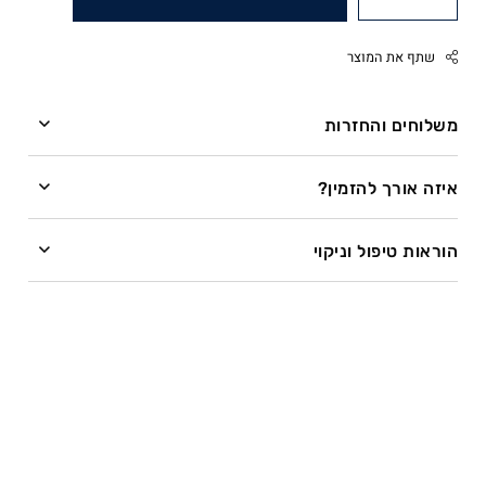
שתף את המוצר
משלוחים והחזרות
משלוחים
Facebook
איזה אורך להזמין?
Twitter
השרשרת מיוצרת בעבודת יד לפי מידה לאחר ההזמנה.
Google
הוראות טיפול וניקוי
Pinterest
זמן ייצור – עד 28 ימי עסקים.
איזה כיף להתחדש בתכשיט! רוצה לדעת איך לדאוג לו
Whatsapp
שיישאר מושלם?
ייצור שרשראות בציפוי זהב עשוי להתארך בשל תהליך
הציפוי.
הכי חשוב – לא להיכנס איתו לים או לבריכה, ועם תכשיטים
מעור גם לא להתקלח.
חשוב לדעת – זמן המשלוח מתווסף לזמן הייצור:
התכשיטים עשויים כסף סטרלינג 925 או ציפוי זהב 14