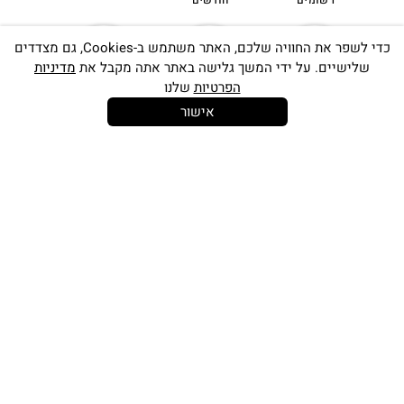
רשומים
חודשים
כדי לשפר את החוויה שלכם, האתר משתמש ב-Cookies, גם מצדדים
שלישיים. על ידי המשך גלישה באתר אתה מקבל את
מדיניות
הפרטיות
שלנו
אישור
14 יום
משלוח חינם
שירות לקוחות
להחלפות
בקנייה מעל
אישי
350 ש"ח
כתובתינו החדשה: קמפוס וויקס, תל-אביב.
בWAZE: רונית ים
וואטסאפ שירות לקוחות 055-9935725