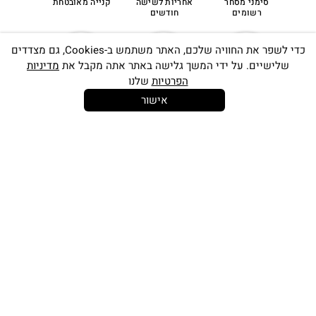
סימני מסחר
אחריות לשישה
קנייה מאובטחת
רשומים
חודשים
כדי לשפר את החוויה שלכם, האתר משתמש ב-Cookies, גם מצדדים
שלישיים. על ידי המשך גלישה באתר אתה מקבל את
מדיניות
הפרטיות
שלנו
אישור
14 יום
משלוח חינם
שירות לקוחות
להחלפות
בקנייה מעל
אישי
350 ש"ח
כתובתינו החדשה: קמפוס וויקס, תל-אביב.
בWAZE: רונית ים