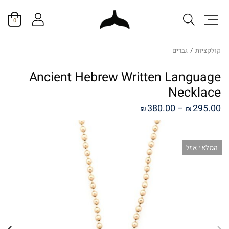
0
קולקציות
/
גברים
Ancient Hebrew Written Language
Necklace
טווח
380.00
–
295.00
₪
₪
מחירים:
המלאי אזל
עד