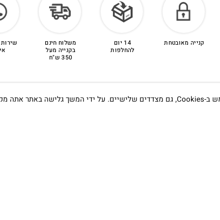
קנייה מאובטחת
14 יום
משלוח חינם
שירות 
להחלפות
בקנייה מעל
אי
350 ש"ח
אתה מקבל את
תדעו…
הסטודיו
קמפוס וויקס, תל-אביב.
בWAZE: רונית ים
שעות פתיחה :
א׳-ה׳ 09:00- 20:00
שישי 9:00-15:00