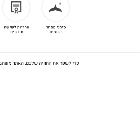
לפרטים נוספים >
סימני מסחר
אחריות לשישה
רשומים
חודשים
כדי לשפר את החוויה שלכם, האתר משתמש ב-Cookies, גם מצדדים שלישיים. על ידי המשך גלישה באתר 
חשוב לי ש
אודות
כתובתינו החדשה: קמפוס וויקס,
תל-אביב.
החשבון שלי
בWAZE: רונית ים
צור קשר
בלוג