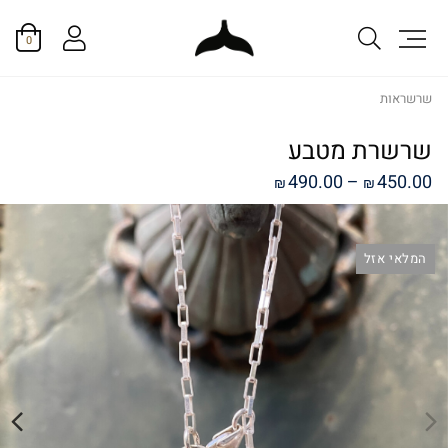
0
שרשראות
שרשרת מטבע
טווח
490.00
–
450.00
₪
₪
מחירים:
המלאי אזל
עד