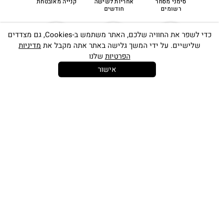
סימני מסחר
אחריות לשישה
קנייה מאובטחת
רשומים
חודשים
כדי לשפר את החוויה שלכם, האתר משתמש ב-Cookies, גם מצדדים
שלישיים. על ידי המשך גלישה באתר אתה מקבל את
מדיניות
הפרטיות
שלנו
אישור
14 יום
משלוח חינם
שירות לקוחות
להחלפות
בקנייה מעל
אישי
350 ש"ח
כתובתינו החדשה: קמפוס וויקס, תל-אביב.
בWAZE: רונית ים