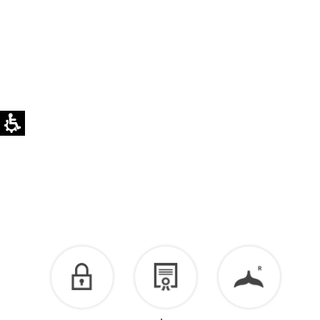
לא ניתן להחליף או להחזיר פריטים בהתאמה אישית.
ניתן לרכוש באתר
מטלית לניקוי לכסף >>
לזיכוי כספי – יש ליצור קשר מיד עם קבלת המשלוח
בוואטסאפ שירות לקוחות 055-9935725.
הזיכוי יינתן עם קבלת הפריט חזרה בסטודיו.
לפרטים נוספים >