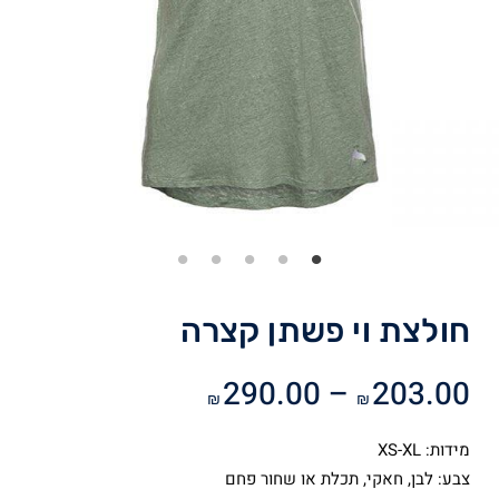
חולצת וי פשתן קצרה
טווח
290.00
–
203.00
₪
₪
מחירים:
מידות: XS-XL
עד
צבע: לבן, חאקי, תכלת או שחור פחם