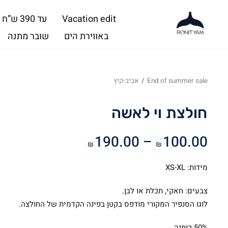
Vacation edit
עד 390 ש”ח
באווירת הים
שובר מתנה
End of summer sale
/
אביב-קיץ
חולצת וי לאשה
טווח
190.00
–
100.00
₪
₪
מחירים:
מידות: XS-XL
עד
צבעים: חאקי, תכלת או לבן.
לוגו הסנפיר המקורי מודפס בקטן בפינה הקדמית של החולצה.
50% כותנה