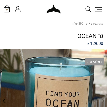
0
קולקציות
/
עד 390 ש"ח
נר OCEAN
129.00
₪
המלאי אזל