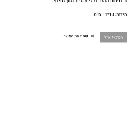
נר בניחוח ממכר בכלי זכוכית בגוון כחלחל.
מידות: 10*11 ס”מ.
שתף את המוצר
המלאי אזל
Facebook
Twitter
Google
Pinterest
Whatsapp