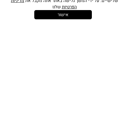
שלישיים. על ידי המשך גלישה באתר אתה מקבל את
מדיניות
הפרטיות
שלנו
אישור
14 יום
משלוח חינם
שירות לקוחות
להחלפות
בקנייה מעל
אישי
350 ש"ח
כתובתינו החדשה: קמפוס וויקס, תל-אביב.
בWAZE: רונית ים
וואטסאפ שירות לקוחות 055-9935725
טלפון שירות לקוחות
03-7704747
זמין בימים ראשון עד חמישי
בין השעות 10:00-16:00