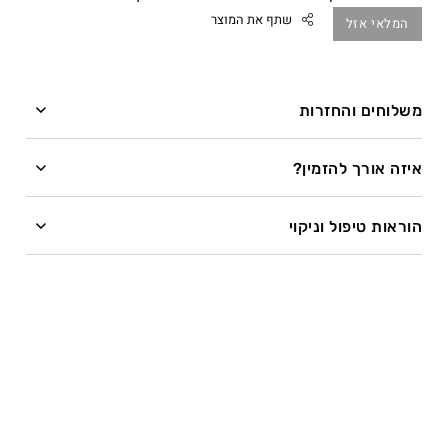
שתף את המוצר
המלאי אזל
משלוחים והחזרות
Facebook
משלוחים
Twitter
איזה אורך להזמין?
Google
השרשרת מיוצרת בעבודת יד לפי מידה לאחר ההזמנה.
Pinterest
הוראות טיפול וניקוי
Whatsapp
זמן ייצור – עד 28 ימי עסקים.
איזה כיף להתחדש בתכשיט! רוצה לדעת איך לדאוג לו
שיישאר מושלם?
ייצור שרשראות בציפוי זהב עשוי להתארך בשל תהליך
הציפוי.
הכי חשוב – לא להיכנס איתו לים או לבריכה, ועם תכשיטים
מעור גם לא להתקלח.
חשוב לדעת – זמן המשלוח מתווסף לזמן הייצור:
התכשיטים עשויים כסף סטרלינג 925 או ציפוי זהב 14