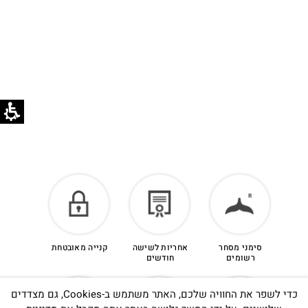
לזיכוי כספי – יש ליצור קשר מיד עם קבלת המשלוח
בוואטסאפ שירות לקוחות 055-9935725.
הזיכוי יינתן עם קבלת הפריט חזרה בסטודיו.
לפרטים נוספים >
סימני מסחר
אחריות לשישה
קנייה מאובטחת
רשומים
חודשים
כדי לשפר את החוויה שלכם, האתר משתמש ב-Cookies, גם מצדדים