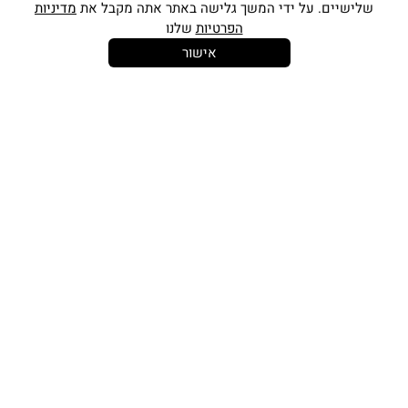
שלישיים. על ידי המשך גלישה באתר אתה מקבל את
מדיניות
הפרטיות
שלנו
אישור
14 יום
משלוח חינם
שירות לקוחות
להחלפות
בקנייה מעל
אישי
350 ש"ח
כתובתינו החדשה: קמפוס וויקס, תל-אביב.
בWAZE: רונית ים
וואטסאפ שירות לקוחות 055-9935725
טלפון שירות לקוחות
03-7704747
זמין בימים ראשון עד חמישי