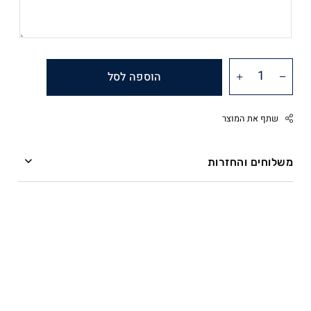
הוספה לסל
שתף את המוצר
משלוחים והחזרות
משלוחים
Facebook
Twitter
ההזמנה מועברת אל חברת השליחים תוך שלושה ימי
Google
עסקים.
Pinterest
Whatsapp
שליח עד הבית – חברת השליחים מתחייבת למסירה תוך
ארבעה ימי עסקים (משלוח ליישובים מרוחקים עשוי