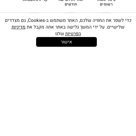
רשומים
חודשים
כדי לשפר את החוויה שלכם, האתר משתמש ב-Cookies, גם מצדדים
שלישיים. על ידי המשך גלישה באתר אתה מקבל את
מדיניות
הפרטיות
שלנו
אישור
14 יום
משלוח חינם
שירות לקוחות
להחלפות
בקנייה מעל
אישי
350 ש"ח
כתובתינו החדשה: קמפוס וויקס, תל-אביב.
בWAZE: רונית ים