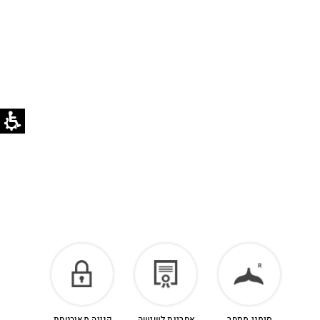
לזיכוי כספי – יש ליצור קשר מיד עם קבלת המשלוח
בוואטסאפ שירות לקוחות 055-9935725
הזיכוי יינתן עם קבלת הפריט חזרה בסטודיו.
לפרטים נוספים >
סימני מסחר
אחריות לשישה
קנייה מאובטחת