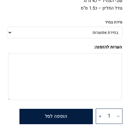
עובי הצמיד – כ4 מ”מ.
גודל התליון – כ1.5 ס”מ
מידת צמיד
הערות להזמנה:
הוספה לסל