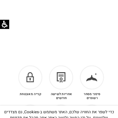
בוואטסאפ שירות לקוחות 055-9935725.
הזיכוי יינתן עם קבלת הפריט חזרה בסטודיו.
לפרטים נוספים >
סימני מסחר
אחריות לשישה
קנייה מאובטחת
רשומים
חודשים
כדי לשפר את החוויה שלכם, האתר משתמש ב-Cookies, גם מצדדים
שלישיים. על ידי המשך גלישה באתר אתה מקבל את
מדיניות