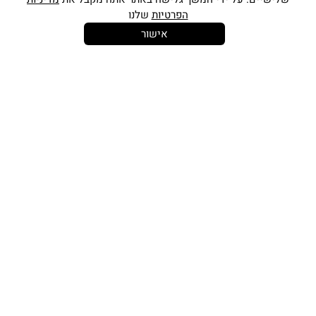
הפרטיות
שלנו
אישור
14 יום
משלוח חינם
שירות לקוחות
להחלפות
בקנייה מעל
אישי
350 ש"ח
כתובתינו החדשה: קמפוס וויקס, תל-אביב.
בWAZE: רונית ים
וואטסאפ שירות לקוחות 055-9935725
טלפון שירות לקוחות
03-7704747
זמין בימים ראשון עד חמישי
בין השעות 10:00-16:00