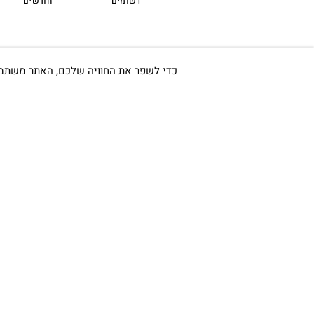
רשומים
חודשים
כדי לשפר את החוויה שלכם, האתר משתמש ב-Cookies, גם מצדדים שלישיים. על ידי המשך גלישה באתר 
חשוב לי ש
אודות
כתובתינו החדשה: קמפוס וויקס,
תל-אביב.
החשבון שלי
בWAZE: רונית ים
צור קשר
בלוג
וואטסאפ שירות לקוחות 055-
תקנון
9935725
טלפון שירות לקוחות
03-7704747
מעקב הזמנה
זמין בימים ראשון עד חמישי
איך מנקים ושומ