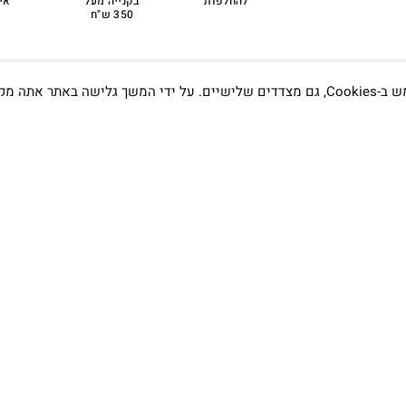
להחלפות
בקנייה מעל
אי
350 ש"ח
אתה מקבל את
תדעו…
הסטודיו
קמפוס וויקס, תל-אביב.
בWAZE: רונית ים
שעות פתיחה :
א׳-ה׳ 09:00- 20:00
שישי 9:00-15:00
טלפון:
03-7704747
רים על התכשיטים?