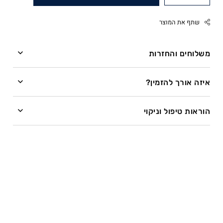
שתף את המוצר
משלוחים והחזרות
משלוחים
Facebook
איזה אורך להזמין?
Twitter
השרשרת מיוצרת בעבודת יד לפי מידה לאחר ההזמנה.
Google
הוראות טיפול וניקוי
Pinterest
זמן ייצור – עד 28 ימי עסקים.
איזה כיף להתחדש בתכשיט! רוצה לדעת איך לדאוג לו
Whatsapp
שיישאר מושלם?
ייצור שרשראות בציפוי זהב עשוי להתארך בשל תהליך
הציפוי.
הכי חשוב – לא להיכנס איתו לים או לבריכה, ועם תכשיטים
מעור גם לא להתקלח.
חשוב לדעת – זמן המשלוח מתווסף לזמן הייצור:
התכשיטים עשויים כסף סטרלינג 925 או ציפוי זהב 14
קראט איכותי ועמיד.