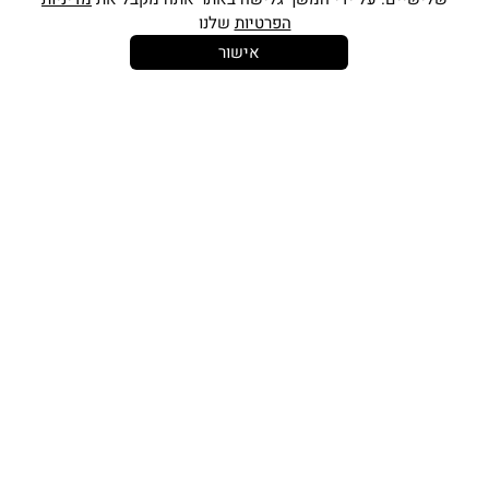
הפרטיות
שלנו
אישור
14 יום
משלוח חינם
שירות לקוחות
להחלפות
בקנייה מעל
אישי
350 ש"ח
כתובתינו החדשה: קמפוס וויקס, תל-אביב.
בWAZE: רונית ים
וואטסאפ שירות לקוחות 055-9935725
טלפון שירות לקוחות
03-7704747
זמין בימים ראשון עד חמישי
בין השעות 10:00-16:00