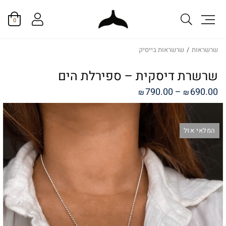
0
שרשראות
/
שרשראות בייסיק
שרשרת דיסקית – ספירלת הים
טווח
790.00
–
690.00
₪
₪
מחירים:
המלאי אזל
עד