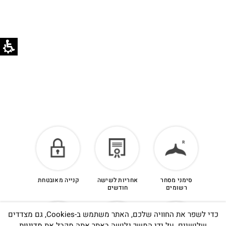
לזיכוי כספי – יש ליצור קשר מיד עם קבלת המשלוח
בוואטסאפ שירות לקוחות 055-9935725.
הזיכוי יינתן עם קבלת הפריט חזרה בסטודיו.
לפרטים נוספים >
סימני מסחר
אחריות לשישה
קנייה מאובטחת
רשומים
חודשים
כדי לשפר את החוויה שלכם, האתר משתמש ב-Cookies, גם מצדדים
שלישיים. על ידי המשך גלישה באתר אתה מקבל את
מדיניות