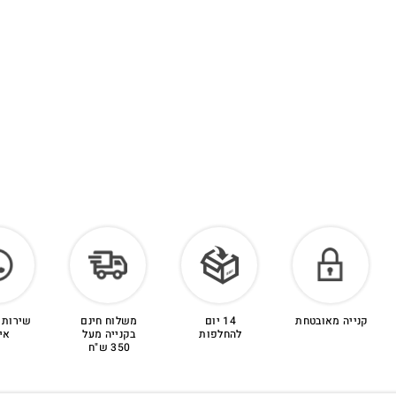
קנייה מאובטחת
14 יום
משלוח חינם
שירות 
להחלפות
בקנייה מעל
אי
350 ש"ח