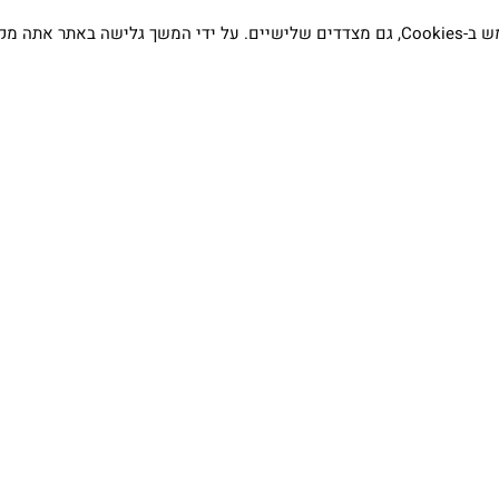
אתה מקבל את
תדעו…
הסטודיו
קמפוס וויקס, תל-אביב.
בWAZE: רונית ים
שעות פתיחה :
א׳-ה׳ 09:00- 20:00
שישי 9:00-15:00
טלפון:
03-7704747
רים על התכשיטים?
ת והחזרות