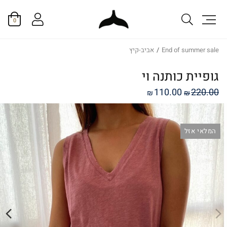
0
End of summer sale
/
אביב-קיץ
גופיית כותנה וי
המחיר
המחיר
110.00
220.00
₪
₪
המקורי
הנוכחי
היה:
הוא:
המלאי אזל
₪110.00.
₪220.00.