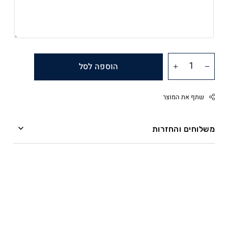
הוספה לסל
שתף את המוצר
משלוחים והחזרות
משלוחים
Facebook
Twitter
ההזמנה מועברת אל חברת השליחים תוך שלושה ימי
Google
עסקים.
Pinterest
Whatsapp
שליח עד הבית – חברת השליחים מתחייבת למסירה תוך