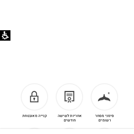
לזיכוי כספי – יש ליצור קשר מיד עם קבלת המשלוח
בוואטסאפ שירות לקוחות 055-9935725.
הזיכוי יינתן עם קבלת הפריט חזרה בסטודיו.
לפרטים נוספים >
סימני מסחר
אחריות לשישה
קנייה מאובטחת
רשומים
חודשים