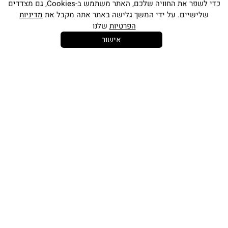
כדי לשפר את החוויה שלכם, האתר משתמש ב-Cookies, גם מצדדים
שלישיים. על ידי המשך גלישה באתר אתה מקבל את
מדיניות
הפרטיות
שלנו
אישור
14 יום
משלוח חינם
שירות לקוחות
להחלפות
בקנייה מעל
אישי
350 ש"ח
כתובתינו החדשה: קמפוס וויקס, תל-אביב.
בWAZE: רונית ים
וואטסאפ שירות לקוחות 055-9935725
טלפון שירות לקוחות
03-7704747