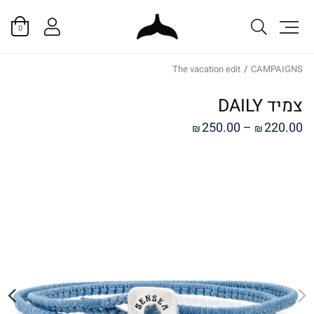
0
The vacation edit
/
CAMPAIGNS
צמיד DAILY
טווח
250.00
–
220.00
₪
₪
מחירים:
עד