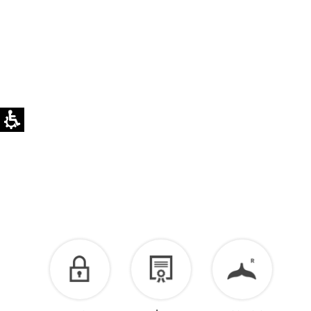
לא ניתן להחליף או להחזיר פריטים בהתאמה אישית.
ניתן לרכוש באתר
מטלית לניקוי לכסף >>
לזיכוי כספי – יש ליצור קשר מיד עם קבלת המשלוח
בוואטסאפ שירות לקוחות 055-9935725.
הזיכוי יינתן עם קבלת הפריט חזרה בסטודיו.
לפרטים נוספים >