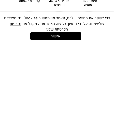
סימני מסחר
אחריות לשישה
קנייה מאובטחת
רשומים
חודשים
כדי לשפר את החוויה שלכם, האתר משתמש ב-Cookies, גם מצדדים
שלישיים. על ידי המשך גלישה באתר אתה מקבל את
מדיניות
הפרטיות
שלנו
אישור
14 יום
משלוח חינם
שירות לקוחות
להחלפות
בקנייה מעל
אישי
350 ש"ח
כתובתינו החדשה: קמפוס וויקס, תל-אביב.
בWAZE: רונית ים