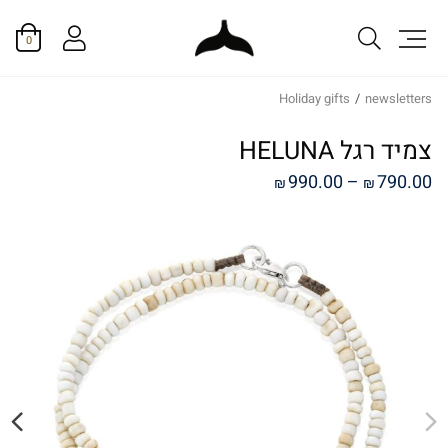
0
Holiday gifts
/
newsletters
צמיד רגל HELUNA
טווח
990.00
–
790.00
₪
₪
מחירים:
עד