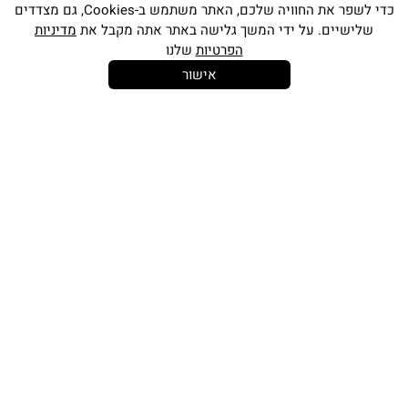
כדי לשפר את החוויה שלכם, האתר משתמש ב-Cookies, גם מצדדים
שלישיים. על ידי המשך גלישה באתר אתה מקבל את
מדיניות
הפרטיות
שלנו
אישור
14 יום
משלוח חינם
שירות לקוחות
להחלפות
בקנייה מעל
אישי
350 ש"ח
כתובתינו החדשה: קמפוס וויקס, תל-אביב.
בWAZE: רונית ים
וואטסאפ שירות לקוחות 055-9935725
טלפון שירות לקוחות
03-7704747