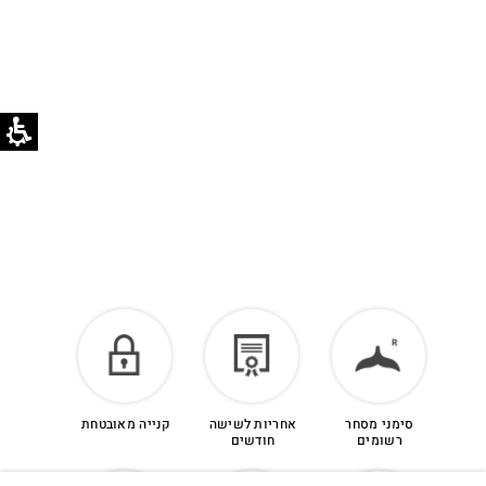
לזיכוי כספי – יש ליצור קשר מיד עם קבלת המשלוח
בוואטסאפ שירות לקוחות 055-9935725.
הזיכוי יינתן עם קבלת הפריט חזרה בסטודיו.
לפרטים נוספים >
סימני מסחר
אחריות לשישה
קנייה מאובטחת
רשומים
חודשים