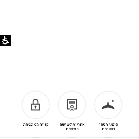
לזיכוי כספי – יש ליצור קשר מיד עם קבלת המשלוח
בוואטסאפ שירות לקוחות 055-9935725
הזיכוי יינתן עם קבלת הפריט חזרה בסטודיו.
לפרטים נוספים >
סימני מסחר
אחריות לשישה
קנייה מאובטחת
רשומים
חודשים