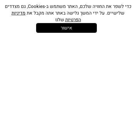
כדי לשפר את החוויה שלכם, האתר משתמש ב-Cookies, גם מצדדים
שלישיים. על ידי המשך גלישה באתר אתה מקבל את
מדיניות
הפרטיות
שלנו
אישור
14 יום
משלוח חינם
שירות לקוחות
להחלפות
בקנייה מעל
אישי
350 ש"ח
כתובתינו החדשה: קמפוס וויקס, תל-אביב.
בWAZE: רונית ים
וואטסאפ שירות לקוחות 055-9935725
טלפון שירות לקוחות
03-7704747