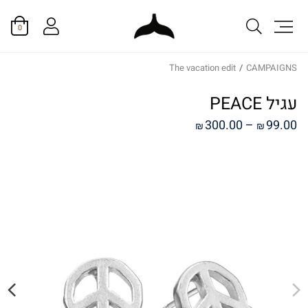
0
The vacation edit
/
CAMPAIGNS
עגיל PEACE
טווח
300.00
–
99.00
₪
₪
מחירים:
עד