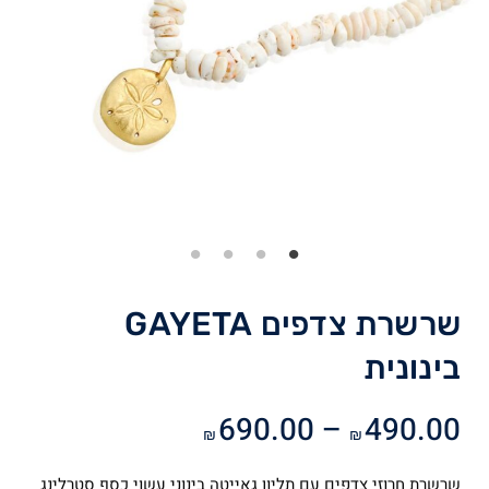
שרשרת צדפים GAYETA
בינונית
טווח
690.00
–
490.00
₪
₪
מחירים:
שרשרת חרוזי צדפים עם תליון גאייטה בינוני עשוי כסף סטרלינג