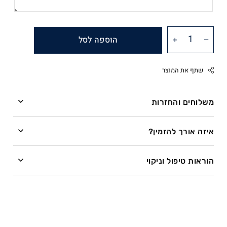
הוספה לסל
שתף את המוצר
משלוחים והחזרות
משלוחים
Facebook
איזה אורך להזמין?
Twitter
השרשרת מיוצרת בעבודת יד לפי מידה לאחר ההזמנה.
Google
הוראות טיפול וניקוי
Pinterest
זמן ייצור – עד 28 ימי עסקים.
איזה כיף להתחדש בתכשיט! רוצה לדעת איך לדאוג לו
Whatsapp
שיישאר מושלם?
ייצור שרשראות בציפוי זהב עשוי להתארך בשל תהליך
הציפוי.
הכי חשוב – לא להיכנס איתו לים או לבריכה, ועם תכשיטים