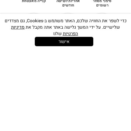
סימני מסחר
אחריות לשישה
קנייה מאובטחת
רשומים
חודשים
כדי לשפר את החוויה שלכם, האתר משתמש ב-Cookies, גם מצדדים
שלישיים. על ידי המשך גלישה באתר אתה מקבל את
מדיניות
הפרטיות
שלנו
אישור
14 יום
משלוח חינם
שירות לקוחות
להחלפות
בקנייה מעל
אישי
350 ש"ח
כתובתינו החדשה: קמפוס וויקס, תל-אביב.
בWAZE: רונית ים