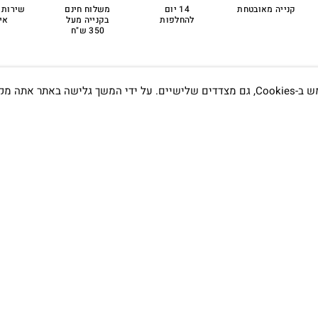
קנייה מאובטחת
14 יום
משלוח חינם
שירות 
להחלפות
בקנייה מעל
אי
350 ש"ח
אתה מקבל את
תדעו…
הסטודיו
קמפוס וויקס, תל-אביב.
בWAZE: רונית ים
שעות פתיחה :
א׳-ה׳ 09:00- 20:00
שישי 9:00-15:00
טלפון:
03-7704747