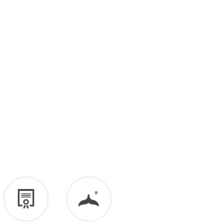
כן, כמו של פמוטים ☺).
כל הטיפים שלנו לנקיון ושמירה על תכשיטי כסף נמצאים
כאן
החזרות
בסרטון >>
ניתן להחליף פריט עד 14 ימי עסקים מיום קבלת המשלוח,
ציפוי זהב עשוי עם הזמן להגיב למגע עם העור. ניתן תמיד
בתנאי שלא נעשה בו שימוש והוא במצב חדש באריזה המקורית.
לשלוח אותו לציפוי מחדש.
שימו ❤
מומלץ להימנע ממגע ישיר עם בושם או קרם גוף.
לא ניתן להחליף או להחזיר פריטים בהתאמה אישית.
ניתן לרכוש באתר
מטלית לניקוי לכסף >>
לזיכוי כספי – יש ליצור קשר מיד עם קבלת המשלוח בוואטסאפ
שירות לקוחות 055-9935725.
הזיכוי יינתן עם קבלת הפריט חזרה בסטודיו.