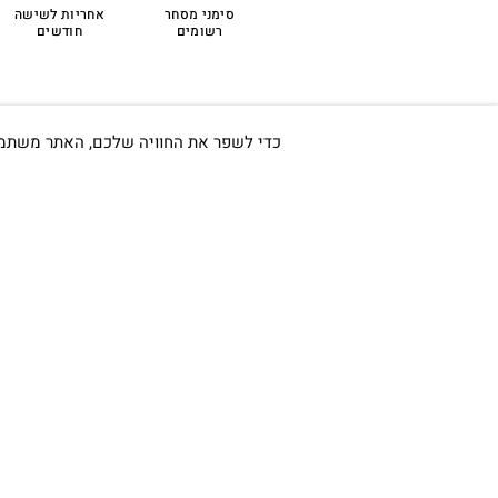
סימני מסחר
אחריות לשישה
לפרטים נוספים >
רשומים
חודשים
כדי לשפר את החוויה שלכם, האתר משתמש ב-Cookies, גם מצדדים שלישיים. על ידי המשך גלישה באתר 
חשוב לי ש
אודות
כתובתינו החדשה: קמפוס וויקס,
תל-אביב.
החשבון שלי
בWAZE: רונית ים
צור קשר
בלוג
וואטסאפ שירות לקוחות 055-
תקנון
9935725
טלפון שירות לקוחות
03-7704747
מעקב הזמנה