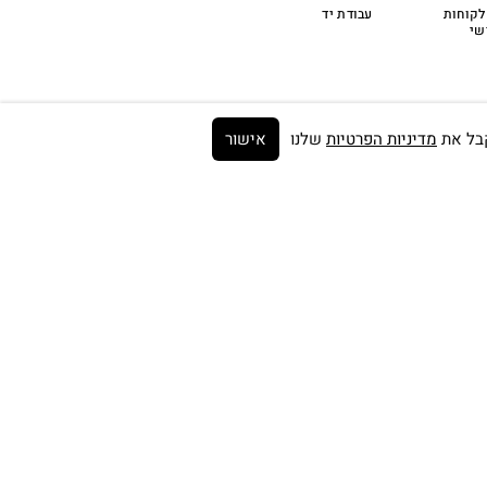
לקוחות
עבודת יד
שי
מדיניות הפרטיות
שלנו
אישור
Get on the list ➼