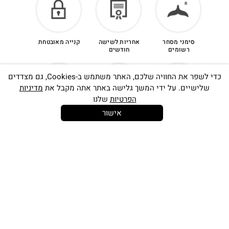
סימני מסחר
אחריות לשישה
קנייה מאובטחת
רשומים
חודשים
כדי לשפר את החוויה שלכם, האתר משתמש ב-Cookies, גם מצדדים
שלישיים. על ידי המשך גלישה באתר אתה מקבל את
מדיניות
הפרטיות
שלנו
אישור
14 יום
משלוח חינם
שירות לקוחות
להחלפות
בקנייה מעל
אישי
350 ש"ח
כתובתינו החדשה: קמפוס וויקס, תל-אביב.