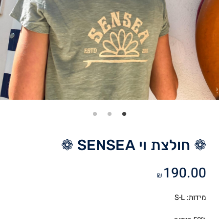
❁ חולצת וי SENSEA ❁
190.00
₪
מידות: S-L