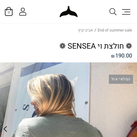
0
End of summer sale
/
אביב-קיץ
❁ חולצת וי SENSEA ❁
190.00
₪
המלאי אזל