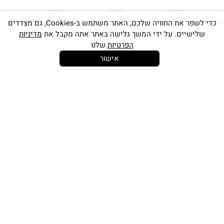
כדי לשפר את החוויה שלכם, האתר משתמש ב-Cookies, גם מצדדים
שלישיים. על ידי המשך גלישה באתר אתה מקבל את
מדיניות
הפרטיות
שלנו
אישור
14 יום
משלוח חינם
שירות לקוחות
להחלפות
בקנייה מעל
אישי
350 ש"ח
כתובתינו החדשה: קמפוס וויקס, תל-אביב.
בWAZE: רונית ים
וואטסאפ שירות לקוחות 055-9935725