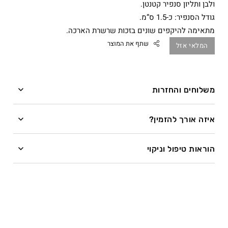
ולבן ותליון סנפיר קטנטן.
גודל הסנפיר: כ-1.5 ס”מ.
מתאימה להיקפים שונים בזכות שרשרת הארכה.
שתף את המוצר
המלאי אזל
משלוחים והחזרות
Facebook
משלוחים
Twitter
איזה אורך להזמין?
Google
השרשרת מיוצרת בעבודת יד לפי מידה לאחר ההזמנה.
Pinterest
הוראות טיפול וניקוי
Whatsapp
זמן ייצור – עד 28 ימי עסקים.
איזה כיף להתחדש בתכשיט! רוצה לדעת איך לדאוג לו
שיישאר מושלם?
ייצור שרשראות בציפוי זהב עשוי להתארך בשל תהליך
הציפוי.
הכי חשוב – לא להיכנס איתו לים או לבריכה, ועם תכשיטים
מעור גם לא להתקלח.