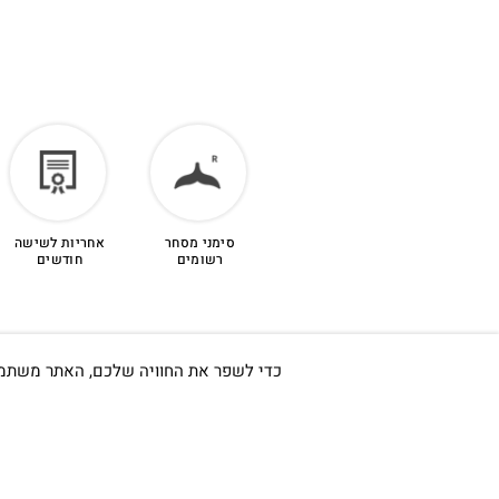
שירות לקוחות 055-9935725.
הזיכוי יינתן עם קבלת הפריט חזרה בסטודיו.
לפרטים נוספים >
סימני מסחר
אחריות לשישה
רשומים
חודשים
כדי לשפר את החוויה שלכם, האתר משתמש ב-Cookies, גם מצדדים שלישיים. על ידי המשך גלישה באתר 
חשוב לי ש