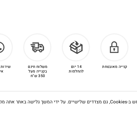
קנייה מאובטחת
14 יום
משלוח חינם
שירות 
להחלפות
בקנייה מעל
אי
350 ש"ח
אתה מקבל את
תדעו…
הסטודיו