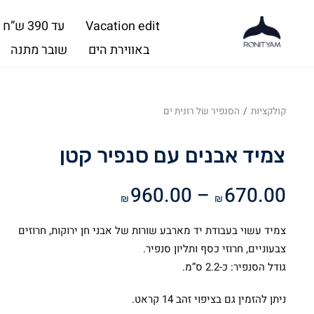
Vacation edit
עד 390 ש”ח
באווירת הים
שובר מתנה
קולקציות
/
הסנפיר של רונית ים
צמיד אבנים עם סנפיר קטן
טווח
960.00
–
670.00
₪
₪
מחירים:
צמיד עשוי בעבודת יד מארבע שורות של אבני חן ירוקות, חרוזים
עד
צבעוניים, חרוזי כסף ותליון סנפיר.
גודל הסנפיר: כ-2.2 ס”מ.
ניתן להזמין גם בציפוי זהב 14 קראט.