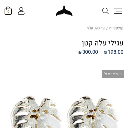
0
קולקציות
/
עד 390 ש"ח
עגילי עלה קטן
טווח
300.00
–
198.00
₪
₪
מחירים:
המלאי אזל
עד