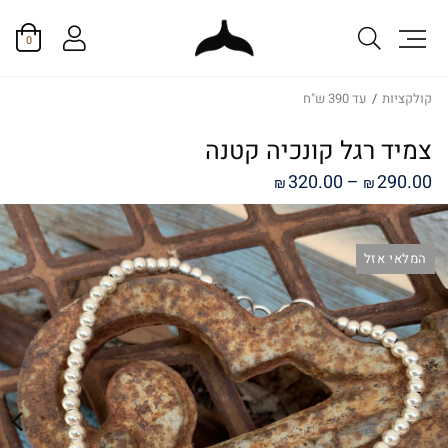
0
קולקציות
/
עד 390 ש"ח
צמיד רגל קונכיה קטנה
טווח
320.00
–
290.00
₪
₪
מחירים:
המלאי אזל
עד