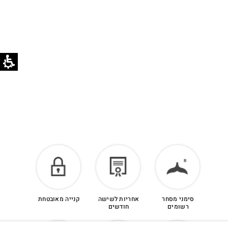
לזיכוי כספי – יש ליצור קשר מיד עם קבלת המשלוח
בוואטסאפ שירות לקוחות 055-9935725.
הזיכוי יינתן עם קבלת הפריט חזרה בסטודיו.
לפרטים נוספים >
סימני מסחר
אחריות לשישה
קנייה מאובטחת
רשומים
חודשים