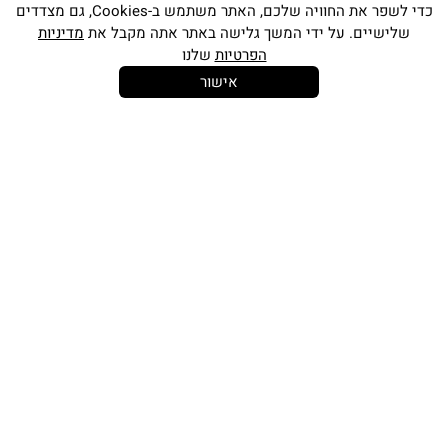
כדי לשפר את החוויה שלכם, האתר משתמש ב-Cookies, גם מצדדים
שלישיים. על ידי המשך גלישה באתר אתה מקבל את
מדיניות
הפרטיות
שלנו
אישור
14 יום
משלוח חינם
שירות לקוחות
להחלפות
בקנייה מעל
אישי
350 ש"ח
כתובתינו החדשה: קמפוס וויקס, תל-אביב.
בWAZE: רונית ים
וואטסאפ שירות לקוחות 055-9935725
טלפון שירות לקוחות
03-7704747