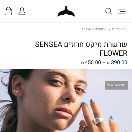
0
שרשראות
/
שרשראות אבנים
שרשרת מיקס חרוזים SENSEA
FLOWER
טווח
450.00
–
390.00
₪
₪
מחירים:
המלאי אזל
עד