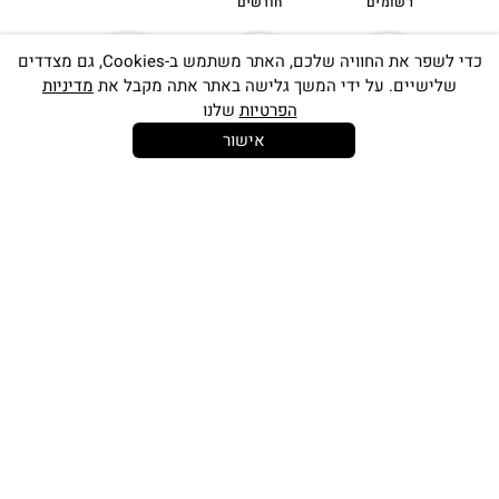
רשומים
חודשים
כדי לשפר את החוויה שלכם, האתר משתמש ב-Cookies, גם מצדדים
שלישיים. על ידי המשך גלישה באתר אתה מקבל את
מדיניות
הפרטיות
שלנו
אישור
14 יום
משלוח חינם
שירות לקוחות
להחלפות
בקנייה מעל
אישי
350 ש"ח
כתובתינו החדשה: קמפוס וויקס, תל-אביב.
בWAZE: רונית ים
וואטסאפ שירות לקוחות 055-9935725