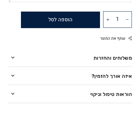
הוספה לסל
שתף את המוצר
משלוחים והחזרות
משלוחים
Facebook
איזה אורך להזמין?
Twitter
השרשרת מיוצרת בעבודת יד לפי מידה לאחר ההזמנה.
Google
הוראות טיפול וניקוי
Pinterest
זמן ייצור – עד 28 ימי עסקים.
איזה כיף להתחדש בתכשיט! רוצה לדעת איך לדאוג לו
Whatsapp
שיישאר מושלם?
ייצור שרשראות בציפוי זהב עשוי להתארך בשל תהליך
הציפוי.
הכי חשוב – לא להיכנס איתו לים או לבריכה, ועם תכשיטים
מעור גם לא להתקלח.